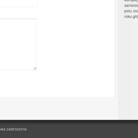
samorzą
polu zo
roku gł
awa zastrzeżone.