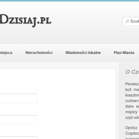
Dzisiaj.pl
E
miejsca
Nieruchomości
Wiadomości lokalne
Plan Miasta
O Cz
Pierwsz
kult ma
klaszto
cudown
stałe w
między 
czyli u
Oprócz
Często
europe