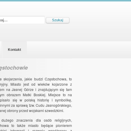
Kontakt
ęstochowie
e skojarzenia, jakie budzi Częstochowa, to
ryjny. Miasto jest od wieków kojarzone z
rem na Jasnej Górze i znajdującym się tam
ym obrazem Matki Boskiej. Miejsce to na
pisało się w polską historię i symbolikę,
innymi za sprawą tzw. Cudu Jasnogórskiego,
danej obrony przed wojskami szwedzkimi.
 dużego znaczenia dla osób religijnych,
chowa to także miasto będące pionierem
jskiej integracji i rozwoju współpracy z