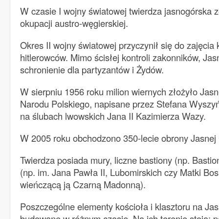
W czasie I wojny światowej twierdza jasnogórska 
okupacji austro-węgierskiej.
Okres II wojny światowej przyczynił się do zajęcia 
hitlerowców. Mimo ścisłej kontroli zakonników, Ja
schronienie dla partyzantów i Żydów.
W sierpniu 1956 roku milion wiernych złożyło Jas
Narodu Polskiego, napisane przez Stefana Wyszy
na ślubach lwowskich Jana II Kazimierza Wazy.
W 2005 roku obchodzono 350-lecie obrony Jasnej 
Twierdza posiada mury, liczne bastiony (np. Basti
(np. im. Jana Pawła II, Lubomirskich czy Matki Bos
wieńczącą ją Czarną Madonną).
Poszczególne elementy kościoła i klasztoru na Jas
budowane w różnym czasie. Na ich terenie stoją: p