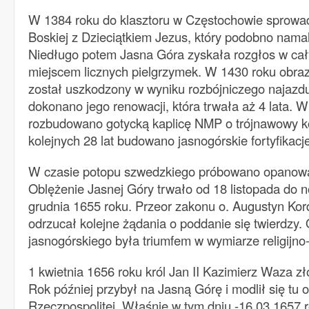
W 1384 roku do klasztoru w Częstochowie sprowa
Boskiej z Dzieciątkiem Jezus, który podobno nama
Niedługo potem Jasna Góra zyskała rozgłos w całym
miejscem licznych pielgrzymek. W 1430 roku obr
został uszkodzony w wyniku rozbójniczego najazd
dokonano jego renowacji, która trwała aż 4 lata. 
rozbudowano gotycką kaplicę NMP o trójnawowy k
kolejnych 28 lat budowano jasnogórskie fortyfikacj
W czasie potopu szwedzkiego próbowano opanować
Oblężenie Jasnej Góry trwało od 18 listopada do n
grudnia 1655 roku. Przeor zakonu o. Augustyn Korde
odrzucał kolejne żądania o poddanie się twierdzy.
jasnogórskiego była triumfem w wymiarze religijn
1 kwietnia 1656 roku król Jan II Kazimierz Waza zł
Rok później przybył na Jasną Górę i modlił się tu 
Rzeczpospolitej. Właśnie w tym dniu -16.03.1657 